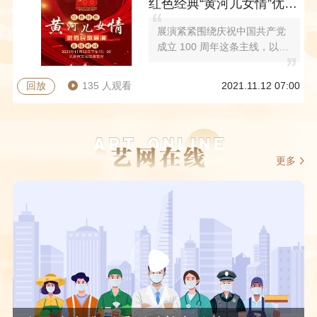
红色经典“黄河儿女情”优秀民歌展演
展演紧紧围绕庆祝中国共产党
成立 100 周年这条主线，以习
近平新时代中国特色社会主义
思想为指导，贯彻落实党的十
回放
135 人观看
2021.11.12 07:00
九大和十九届二中、三中、四
中、五中全会精神和习近平总
书记视察山西重要讲话重要指
示，牢牢把握“党的盛典、人民
的节日”基调，充分展现黄河流
更多
域优秀民歌艺术魅力，共同唱
响中国共产党建党100 周年辉
煌历程。