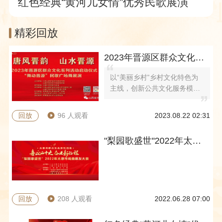
红色经典“黄河儿女情”优秀民歌展演
精彩回放
2023年晋源区群众文化系列活动启动仪式“舞动晋源”民歌广场舞展演
以“美丽乡村”乡村文化特色为
主线，创新公共文化服务模
式，以群众演、演群众、乐群
众为亮点，号召人民群众广泛
回放
96 人观看
2023.08.22 02:31
参与，积极满足人民群众的文
化新需求，激发群众参与文化
"梨园歌盛世"2022年太原市戏曲票友大赛
建设自觉和热情，为乡村文化
振兴贡献更大的力量。2023年
晋源区群众文化系列活动启动
仪式暨“舞动晋源”民歌广场舞
展演将于2023年8月22日09：
00在君紫蓝文化产业园停车场
回放
208 人观看
2022.06.28 07:00
举办，届时将通过山西公共文
化云进行现场直播。